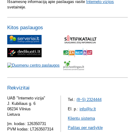
Išsamesnę informaciją apie paslaugas rasite
Interneto vizijos
svetainėje.
Kitos paslaugos
Rekvizitai
UAB "Interneto vizija"
Tel.:
(8~5) 2324444
J. Kubiliaus g. 6
08234 Vilnius
El. p.:
info@iv.lt
Lietuva
Klientų sistema
Įm. kodas: 126350731
Paštas per naršyklę
PVM kodas: LT263507314