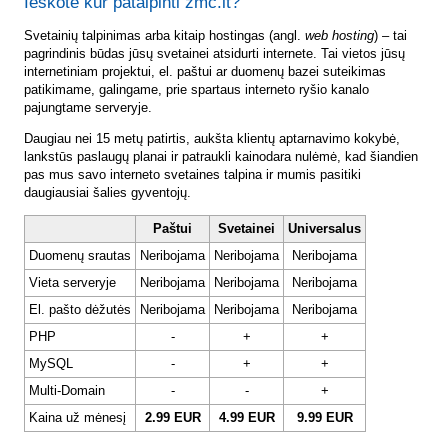
Ieškote kur patalpinti zmc.lt?
Svetainių talpinimas arba kitaip hostingas (angl.
web hosting
) – tai
pagrindinis būdas jūsų svetainei atsidurti internete. Tai vietos jūsų
internetiniam projektui, el. paštui ar duomenų bazei suteikimas
patikimame, galingame, prie spartaus interneto ryšio kanalo
pajungtame serveryje.
Daugiau nei 15 metų patirtis, aukšta klientų aptarnavimo kokybė,
lankstūs paslaugų planai ir patraukli kainodara nulėmė, kad šiandien
pas mus savo interneto svetaines talpina ir mumis pasitiki
daugiausiai šalies gyventojų.
Paštui
Svetainei
Universalus
Duomenų srautas
Neribojama
Neribojama
Neribojama
Vieta serveryje
Neribojama
Neribojama
Neribojama
El. pašto dėžutės
Neribojama
Neribojama
Neribojama
PHP
-
+
+
MySQL
-
+
+
Multi-Domain
-
-
+
Kaina už mėnesį
2.99 EUR
4.99 EUR
9.99 EUR