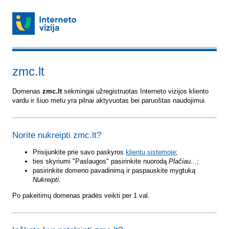
zmc.lt
Domenas
zmc.lt
sėkmingai užregistruotas Interneto vizijos kliento
vardu ir šiuo metu yra pilnai aktyvuotas bei paruoštas naudojimui.
Norite nukreipti zmc.lt?
Prisijunkite prie savo paskyros
klientų sistemoje
;
ties skyriumi "Paslaugos" pasirinkite nuorodą
Plačiau...
;
pasirinkite domeno pavadinimą ir paspauskite mygtuką
Nukreipti
.
Po pakeitimų domenas pradės veikti per 1 val.